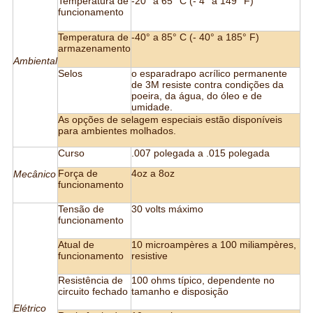
Temperatura de
-20° a 65° C (- 4° a 149° F)
funcionamento
Temperatura de
-40° a 85° C (- 40° a 185° F)
armazenamento
Ambiental
Selos
o esparadrapo acrílico permanente
de 3M resiste contra condições da
poeira, da água, do óleo e de
umidade.
As opções de selagem especiais estão disponíveis
para ambientes molhados.
Curso
.007 polegada a .015 polegada
Força de
4oz a 8oz
Mecânico
funcionamento
Tensão de
30 volts máximo
funcionamento
Atual de
10 microampères a 100 miliampères,
funcionamento
resistive
Resistência de
100 ohms típico, dependente no
circuito fechado
tamanho e disposição
Elétrico