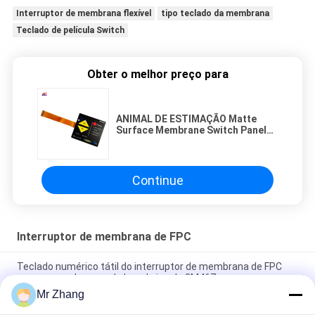
Interruptor de membrana flexível
tipo teclado da membrana
Teclado de película Switch
Obter o melhor preço para
ANIMAL DE ESTIMAÇÃO Matte
Surface Membrane Switch Panel
do PC com circuito de FPC
Continue
Interruptor de membrana de FPC
Teclado numérico tátil do interruptor de membrana de FPC
com esparadrapo real claro da janela 3M467
Mr Zhang
Interruptor de membrana gravado da abóbada FPC do metal