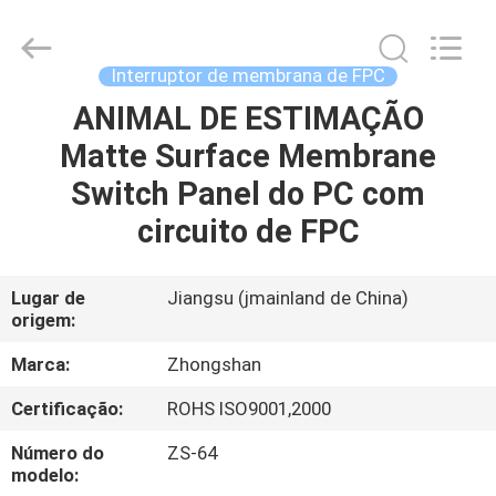
Nanjing
Zhongshan
Membrane
Switch
Co.,
Interruptor de membrana de FPC
Ltd..
All
ANIMAL DE ESTIMAÇÃO
CASA
Rights
Reserved.
Matte Surface Membrane
PRODUTOS
Switch Panel do PC com
circuito de FPC
VÍDEOS
Lugar de
Jiangsu (jmainland de China)
origem:
SOBRE
NÓS
Marca:
Zhongshan
Certificação:
ROHS ISO9001,2000
EXCURSÃO
Número do
ZS-64
DA
modelo: