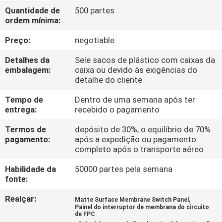
FÁBRICA
Quantidade de
500 partes
ordem mínima:
CONTROLE
Preço:
negotiable
DA
Detalhes da
Sele sacos de plástico com caixas da
QUALIDADE
embalagem:
caixa ou devido às exigências do
detalhe do cliente
Tempo de
Dentro de uma semana após ter
CONTACTE-
entrega:
recebido o pagamento
NOS
Termos de
depósito de 30%, o equilíbrio de 70%
pagamento:
após a expedição ou pagamento
completo após o transporte aéreo
PEÇA
UMAS
Habilidade da
50000 partes pela semana
fonte:
CITAÇÕES
Realçar:
,
Matte Surface Membrane Switch Panel
Painel do interruptor de membrana do circuito
MAPA
de FPC