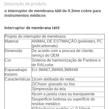
Descrição de produto
o interruptor de membrana tátil de 0.3mm cobre para
instrumentos médicos
Interruptor de membrana tátil
Projeto do interruptor de membrana
Material
ANIMAL DE ESTIMAÇÃO (poliéster), PC
(policarbonato)
Dimensão
De acordo com a procura de cliente,
serviço do OEM
Cor
Sistema de harmonização de Pantone e
de RALcolor.
Esparadrapo
Ect 3M467,3M468,3M9448
traseiro
Características
1)com abóbada do metal,
2)Chave: gravado ou liso
3)impressão da tela
4)com a janela clara ou transparente
5)superfície lustrosa ou superfície do
resíduo metálico
6)Tolerâncias padrão: +/- 0.10inch