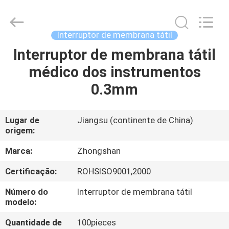
Nanjing
Zhongshan
Membrane
Switch
Co.,
Interruptor de membrana tátil
Ltd..
All
Interruptor de membrana tátil
CASA
Rights
Reserved.
médico dos instrumentos
PRODUTOS
0.3mm
VÍDEOS
Lugar de
Jiangsu (continente de China)
origem:
SOBRE
Marca:
Zhongshan
NÓS
Certificação:
ROHSISO9001,2000
Número do
Interruptor de membrana tátil
EXCURSÃO
modelo:
DA
Quantidade de
100pieces