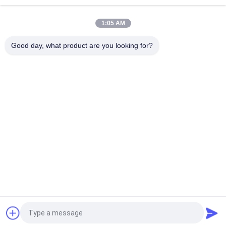
resistente
1:05 AM
ISO9001 gravou o interruptor de membrana do teclado do
botão 0.2mm
Good day, what product are you looking for?
Categorias populares
Todos
Interruptor De 
Interruptor De 
Membrana Metal 
Membrana Tátil
Cúpula
Interruptor De 
Interruptor De 
Membrana Liso
Membrana Do PWB
Interruptor De 
Interruptor De 
Membrana Do Diodo 
Membrana De FPC
Emissor De Luz
Interruptor De 
Interruptor De 
Membrana Iluminado
Membrana 
Retroiluminado
Pedir um orçamento