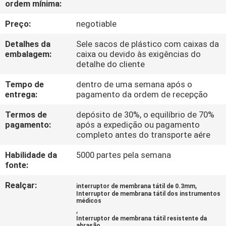
ordem mínima:
FÁBRICA
Preço:
negotiable
CONTROLE
Detalhes da
Sele sacos de plástico com caixas da
DA
embalagem:
caixa ou devido às exigências do
detalhe do cliente
QUALIDADE
Tempo de
dentro de uma semana após o
entrega:
pagamento da ordem de recepção
CONTACTE-
Termos de
depósito de 30%, o equilíbrio de 70%
NOS
pagamento:
após a expedição ou pagamento
completo antes do transporte aére
PEÇA
Habilidade da
5000 partes pela semana
fonte:
UMAS
Realçar:
,
CITAÇÕES
interruptor de membrana tátil de 0.3mm
Interruptor de membrana tátil dos instrumentos
médicos
,
MAPA
Interruptor de membrana tátil resistente da
abrasão