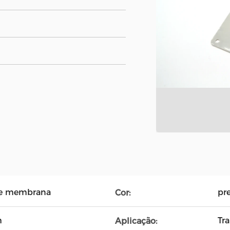
de membrana
pr
Cor:
m
Tr
Aplicação: