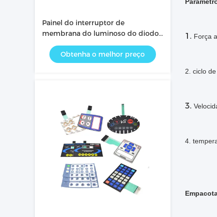
Parâmetro
Painel do interruptor de
membrana do luminoso do diodo
1.
Força a
emissor de luz do teclado
Obtenha o melhor preço
numérico/teclado da membrana
da tela de exposição
2. ciclo de
3.
Veloci
4. temper
Empacota