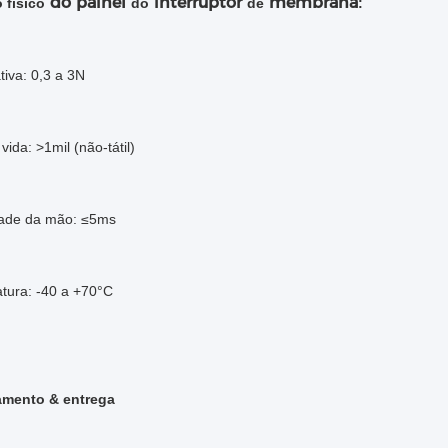
do painel
interruptor
membrana
 físico
do
de
:
tiva: 0,3 a 3N
 vida: >1mil (não-tátil)
dade da mão: ≤5ms
atura: -40 a +70°C
mento & entrega