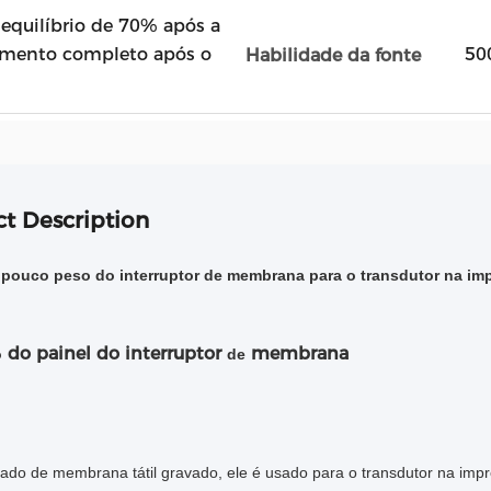
equilíbrio de 70% após a
amento completo após o
50
Habilidade da fonte
t Description
 pouco peso do interruptor de membrana para o transdutor na im
do painel do interruptor
membrana
o
de
lado de membrana tátil gravado, ele é usado para o transdutor na imp