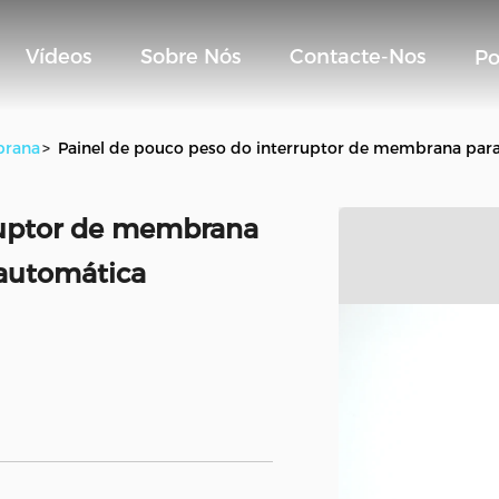
Vídeos
Sobre Nós
Contacte-Nos
Po
brana
>
Painel de pouco peso do interruptor de membrana para
ruptor de membrana
 automática