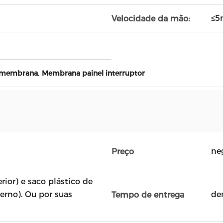
≤5
Velocidade da mão:
,
a membrana
Membrana painel interruptor
ne
Preço
rior) e saco plástico de
terno). Ou por suas
de
Tempo de entrega