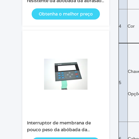
resistente da abóbada da abrasão
do metal fácil de operar/intuitivo
Obtenha o melhor preço
4
Cor
Chav
5
Opçõ
Interruptor de membrana de
pouco peso da abóbada da
elevada precisão do OEM fácil de
6
Cabo