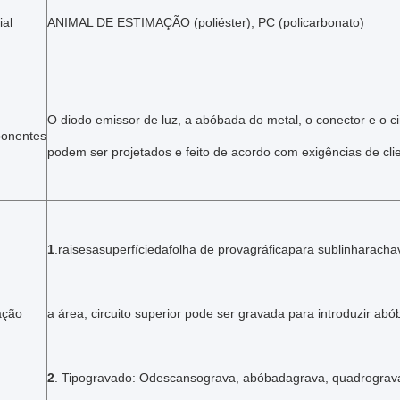
ial
ANIMAL DE ESTIMAÇÃO (poliéster), PC (policarbonato)
O diodo emissor de luz, a abóbada do metal, o conector e o ci
onentes
podem ser projetados e feito de acordo com exigências de cli
1
.raisesasuperfíciedafolha de provagráficapara sublinharacha
ação
a área, circuito superior pode ser gravada para introduzir ab
2
. Tipogravado: Odescansograva, abóbadagrava, quadrograv