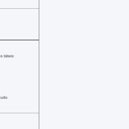
 táteis:
cuito