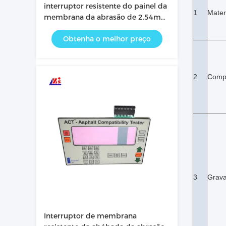
interruptor resistente do painel da
1
Mater
membrana da abrasão de 2.54mm
eletrônico com o botão do
Obtenha o melhor preço
PC/ANIMAL DE ESTIMAÇÃO
2
Comp
3
Grav
Interruptor de membrana