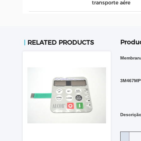
transporte aére
Produc
RELATED PRODUCTS
Membrana
3M467MP 
Descriçã