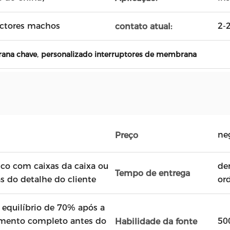
ectores machos
2-
contato atual:
,
rana chave
personalizado interruptores de membrana
ne
Preço
ico com caixas da caixa ou
de
Tempo de entrega
s do detalhe do cliente
or
 equilíbrio de 70% após a
mento completo antes do
50
Habilidade da fonte