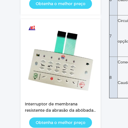
Obtenha o melhor preço
operar
Circu
7
opçã
Cone
8
Caud
Interruptor de membrana
resistente da abrasão da abóbada
do metal fácil de operar/intuitivo
Obtenha o melhor preço