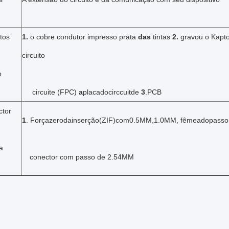
itos
1.
o cobre condutor impresso prata
das
tintas
2.
gravou o Kapto
circuito
o
circuite (FPC)
a
placadocirccuitde
3
.PCB
ctor
1
. Forçazerodainserção(ZIF)com0.5MM,1.0MM, fêmeadopass
a
conector com passo de 2.54MM