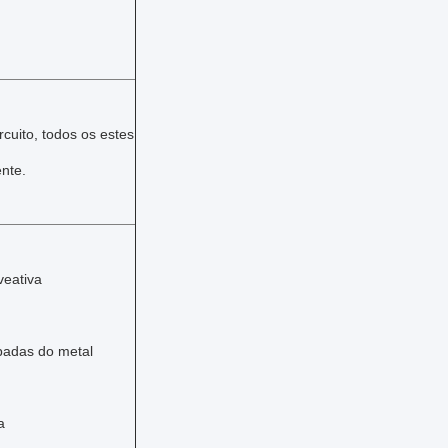
rcuito, todos os estes
ente.
veativa
óbadas do metal
a