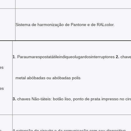
Sistema de harmonização de Pantone e de RALcolor.
1
. Paraumarespostatátileindiqueolugardosinterruptores
2.
chaves
es
metal abóbadas ou abóbadas polis
es
3.
chaves Não-táteis: botão liso, ponto de prata impresso no cir
s
A extensão do circuito e da comunicação com seu dispositivo