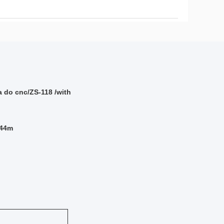
 do cnc/ZS-118 /with
.44m