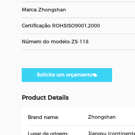
Marca:
Zhongshan
Certificação:
ROHSISO9001,2000
Número do modelo:
ZS-118
Solicite um orçamento
Product Details
Zhongshan
Brand name:
Jiangsu (continent
Lugar de origem: