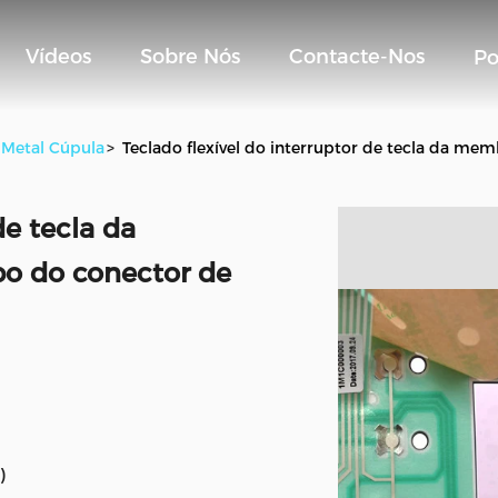
Vídeos
Sobre Nós
Contacte-Nos
Po
 Metal Cúpula
>
Teclado flexível do interruptor de tecla da m
de tecla da
o do conector de
)