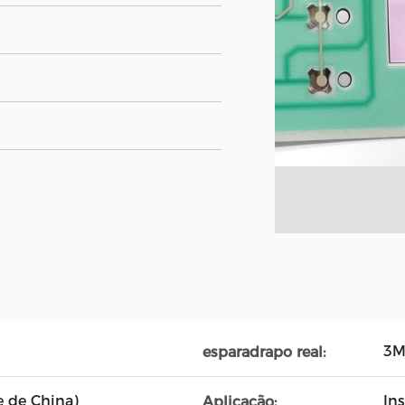
3M
esparadrapo real:
e de China)
In
Aplicação: