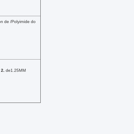
n de /Polyimide do
o
2.
de1.25MM