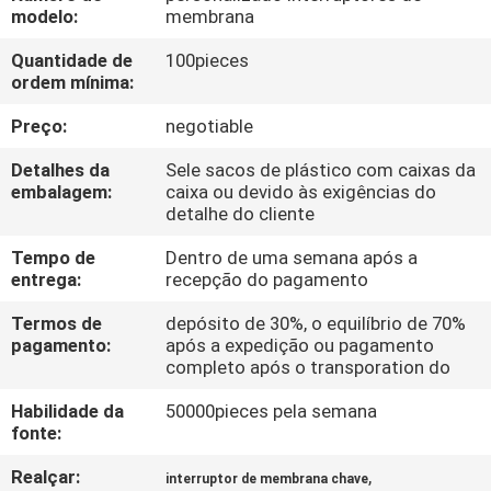
FÁBRICA
modelo:
membrana
Quantidade de
100pieces
CONTROLE
ordem mínima:
DA
Preço:
negotiable
QUALIDADE
Detalhes da
Sele sacos de plástico com caixas da
embalagem:
caixa ou devido às exigências do
detalhe do cliente
CONTACTE-
Tempo de
Dentro de uma semana após a
NOS
entrega:
recepção do pagamento
Termos de
depósito de 30%, o equilíbrio de 70%
PEÇA
pagamento:
após a expedição ou pagamento
completo após o transporation do
UMAS
CITAÇÕES
Habilidade da
50000pieces pela semana
fonte:
MAPA
Realçar:
,
interruptor de membrana chave