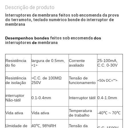
Descrição de produto
Interruptores de membrana feitos sob encomenda da prova
do terramoto, teclado numérico bonde do interruptor de
membrana
Desempenhos bondes
feitos sob encomenda
dos
interruptores
de
membrana
Resistência
largura de 0.5mm,
Corrente
25-100mA,
do fio
avaliado
C.C. 0-30V
<1>
Resistência
C.C. de 100MΩ
Tensão de
>
<50v DC="">
de isolação
250V
funcionamento
interruptor
0.1-0.4mm
Interruptor tátil
0.4-1.0mm
Não-tátil
Temperatura
Vida ativa
Vida ativa
-40℃ ~ 70℃
de trabalho
Umidade de
40℃, 98%RH
Tensão da