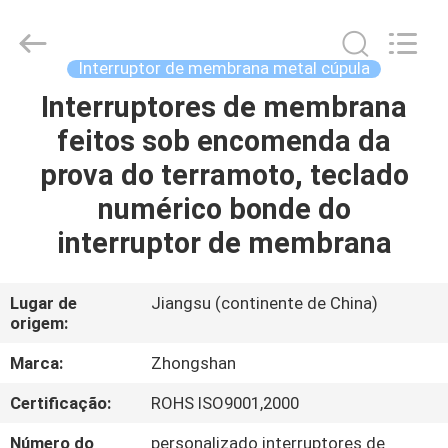
Nanjing
Zhongshan
Membrane
Switch
Co.,
Interruptor de membrana metal cúpula
Ltd..
All
Interruptores de membrana
CASA
Rights
Reserved.
feitos sob encomenda da
PRODUTOS
prova do terramoto, teclado
numérico bonde do
VÍDEOS
interruptor de membrana
SOBRE
Lugar de
Jiangsu (continente de China)
origem:
NÓS
Marca:
Zhongshan
EXCURSÃO
Certificação:
ROHS ISO9001,2000
DA
Número do
personalizado interruptores de