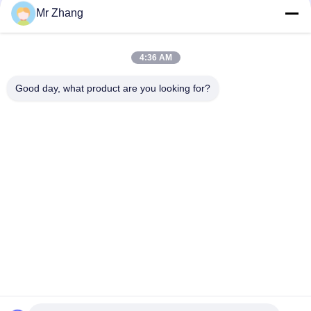
Mr Zhang
interruptor resistente do painel da membrana da abrasão de
2.54mm eletrônico com o botão do PC/ANIMAL DE
ESTIMAÇÃO
4:36 AM
Interruptor de membrana resistente da abóbada da abrasão
do metal fácil de operar/intuitivo
Good day, what product are you looking for?
Categorias populares
Todos
Interruptor De 
Interruptor De 
Membrana Metal 
Membrana Tátil
Cúpula
Interruptor De 
Interruptor De 
Membrana Liso
Membrana Do PWB
Interruptor De 
Interruptor De 
Membrana Do Diodo 
Membrana De FPC
Emissor De Luz
Interruptor De 
Interruptor De 
Membrana Iluminado
Membrana 
Retroiluminado