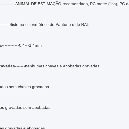
------------ANIMAL DE ESTIMAÇÃO recomendado, PC matte (liso), PC do 
------
Sistema colorimétrico de Pantone e de RAL
a
------------0,4---1.4mm
ravadas
-------nenhumas chaves e abóbadas gravadas
badas sem chaves gravadas
aves gravadas sem abóbadas
aves gravadas e abóbadas