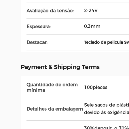
2-24V
Avaliação da tensão:
0.3mm
Espessura:
Destacar:
Teclado de película S
Payment & Shipping Terms
Quantidade de ordem
100pieces
mínima
Sele sacos de plást
Detalhes da embalagem
devido às exigência
30%deposit, o 70%