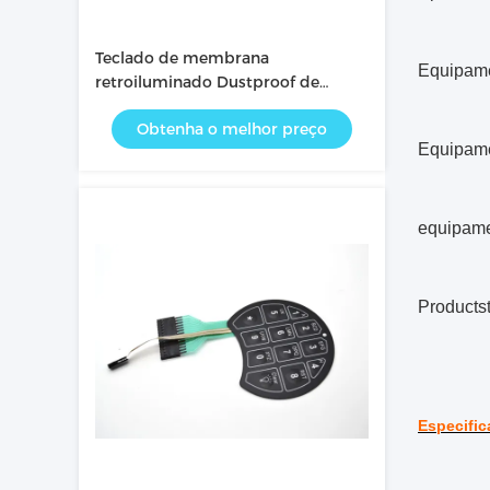
Teclado de membrana
Equipame
retroiluminado Dustproof de
500MΩ 100MA 0.3mm
Obtenha o melhor preço
Equipame
equipame
Products
Especific