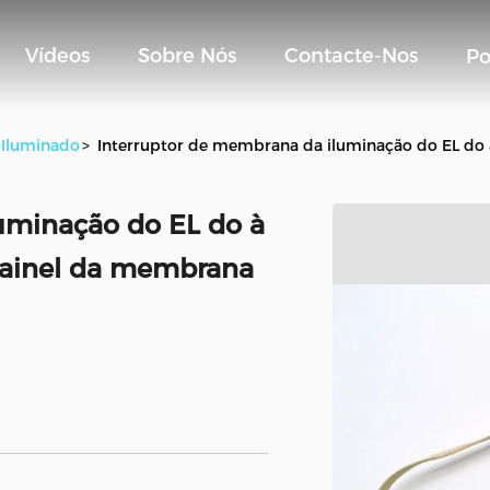
Vídeos
Sobre Nós
Contacte-Nos
Po
 Iluminado
>
Interruptor de membrana da iluminação do EL do 
uminação do EL do à
 painel da membrana