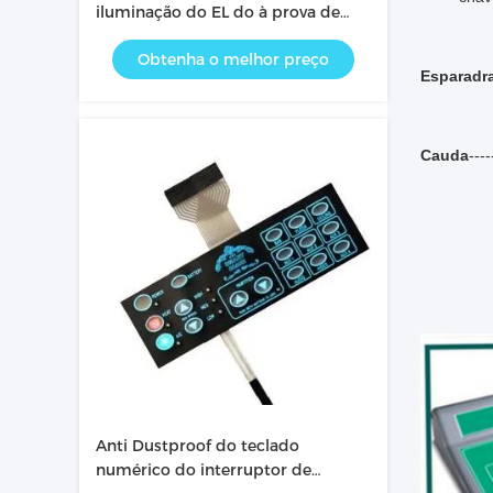
iluminação do EL do à prova de
água, interruptor do painel da
Obtenha o melhor preço
membrana
Esparadr
Cauda
---
Anti Dustproof do teclado
numérico do interruptor de