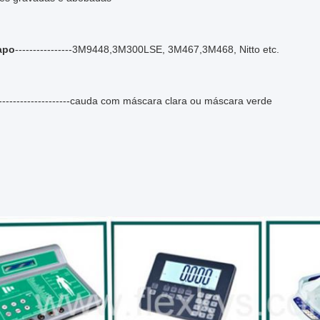
apo
----------------3M9448,3M300LSE, 3M467,3M468, Nitto etc.
---------------------cauda com máscara clara ou máscara verde