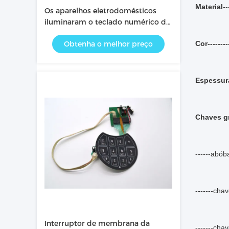
Material
-
Os aparelhos eletrodomésticos
iluminaram o teclado numérico do
interruptor de membrana com
Obtenha o melhor preço
Cor---------
iluminação da parte traseira do EL
Espessur
Chaves g
------abó
-------ch
Interruptor de membrana da
-------ch