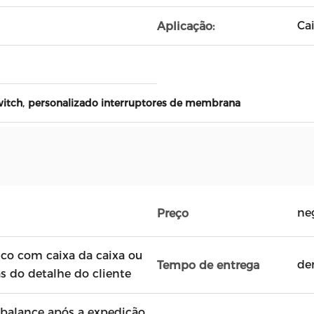
Ca
Aplicação:
,
witch
personalizado interruptores de membrana
ne
Preço
ico com caixa da caixa ou
de
Tempo de entrega
s do detalhe do cliente
balance após a expedição