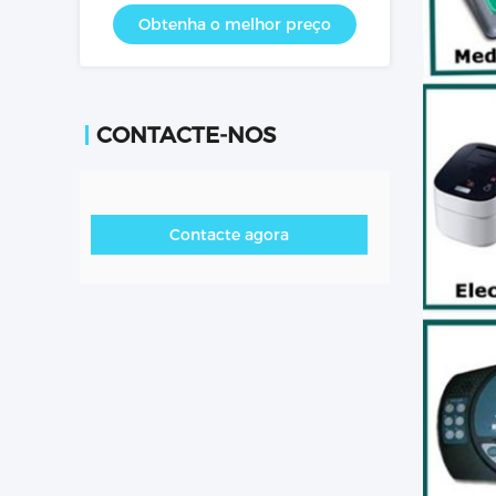
membrana da iluminação da parte
Obtenha o melhor preço
traseira da lâmpada do EL - serviço
do OEM do óleo
CONTACTE-NOS
Contacte agora