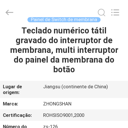
Nanjing
Zhongshan
Membrane
Switch
Co.,
Painel de Switch de membrana
Ltd..
All
Teclado numérico tátil
CASA
Rights
Reserved.
gravado do interruptor de
PRODUTOS
membrana, multi interruptor
do painel da membrana do
VÍDEOS
botão
SOBRE
Lugar de
Jiangsu (continente de China)
origem:
NÓS
Marca:
ZHONGSHAN
EXCURSÃO
Certificação:
ROHSISO9001,2000
DA
Número do
zs-126