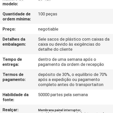
FÁBRICA
modelo:
Quantidade de
100 peças
CONTROLE
ordem mínima:
DA
Preço:
negotiable
QUALIDADE
Detalhes da
Sele sacos de plástico com caixas da
embalagem:
caixa ou devido às exigências do
detalhe do cliente
CONTACTE-
Tempo de
dentro de uma semana após o
NOS
entrega:
pagamento da ordem de recepção
Termos de
depósito de 30%, o equilíbrio de 70%
PEÇA
pagamento:
após a expedição ou pagamento
completo antes do transportaiton
UMAS
CITAÇÕES
Habilidade da
50000 partes pela semana
fonte:
MAPA
Realçar:
,
Membrana painel interruptor