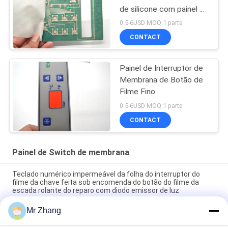
de silicone com painel de
alumínio
0.5-6USD MOQ:1 parte
CONTACT
Painel de Interruptor de
Membrana de Botão de
Filme Fino
0.5-6USD MOQ:1 parte
CONTACT
Painel de Switch de membrana
Teclado numérico impermeável da folha do interruptor do
filme da chave feita sob encomenda do botão do filme da
escada rolante do reparo com diodo emissor de luz
Mr Zhang
Silkscreen impermeável que imprime o interruptor de
membrana de gravação