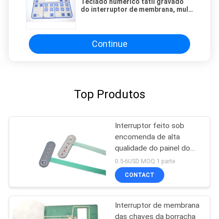
Teclado numérico tátil gravado
do interruptor de membrana, multi
interruptor do painel da
membrana do botão
Continue
Top Produtos
Interruptor feito sob
encomenda de alta
qualidade do painel do
interruptor de membrana
0.5-6USD MOQ:1 parte
e de membrana do
CONTACT
teclado numérico
Interruptor de membrana
das chaves da borracha