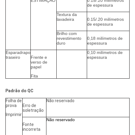
ESTIMAÇÃO
0.15/.20 milímetros
de espessura
Textura da
lavadeira
0.15/.20 milímetros
de espessura
Brilho com
revestimento
0,18 milímetros de
duro
espessura
Esparadrapo
0,10 milímetros de
traseiro
Frente e
espessura
verso de
papel
Fita
Padrão do QC
Folha de
Não reservado
prova
Erro de
soletração
Imprimir
Não reservado
Fonte
incorreta