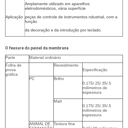
Amplamente utilizado em aparelhos
eletrodomésticos, vária superfície
Aplicação
peças de controle de instrumentos ndustrial, com a
função
da decoração e da introdução por teclado.
O feasure do painel da membrana
Parte
Material ordinário
Folha de
Revestimento
prova
Especificação
gráfica
PC
Brilho
0.175/.25/.35/.5
milímetros de
espessura
Matt
0.175/.25/.35/.5
milímetros de
espessura
ANIMAL DE
Textura fina