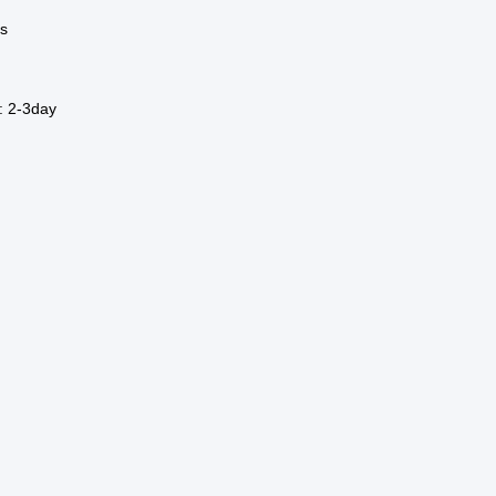
ys
: 2-3day