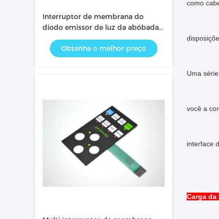
como caber
Interruptor de membrana do
diodo emissor de luz da abóbada
do metal, à prova de água do
disposiçõe
Obtenha o melhor preço
teclado de membrana
Uma série 
você a con
interface d
Carga da