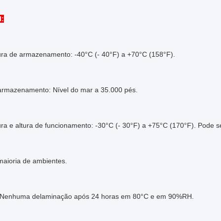
l:
ra de armazenamento: -40°C (- 40°F) a +70°C (158°F).
 armazenamento: Nível do mar a 35.000 pés.
a e altura de funcionamento: -30°C (- 30°F) a +75°C (170°F). Pode s
maioria de ambientes.
 Nenhuma delaminação após 24 horas em 80°C e em 90%RH.