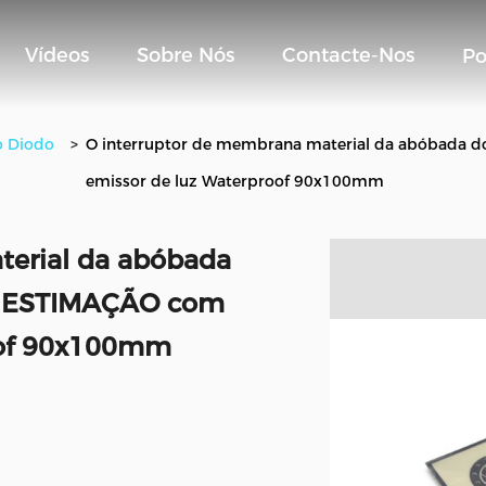
Vídeos
Sobre Nós
Contacte-Nos
Po
o Diodo
>
O interruptor de membrana material da abóbada 
emissor de luz Waterproof 90x100mm
terial da abóbada
E ESTIMAÇÃO com
oof 90x100mm