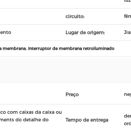
luz
fê
circuito:
zento
Ji
Lugar de origem:
,
 da membrana
Interruptor de membrana retroiluminado
ne
Preço
ico com caixas da caixa ou
de
ements do detalhe do
Tempo de entrega
or