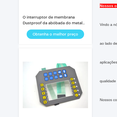
Nossos c
O interruptor de membrana
Dustproof da abóbada do metal
Vindo a nó
da exposição de diodo emissor de
Obtenha o melhor preço
luz com 3M55230 suporta o
esparadrapo
ao lado de
aplicaçõe
qualidade 
Nossos co