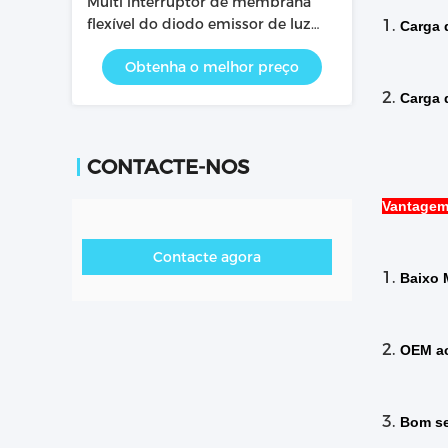
Multi interruptor de membrana
flexível do diodo emissor de luz
1.
Carga 
das chaves com superfície lustrosa
Obtenha o melhor preço
e tátil
2.
Carga 
CONTACTE-NOS
Vantagem
Contacte agora
1.
Baixo
2.
OEM ac
3.
Bom se