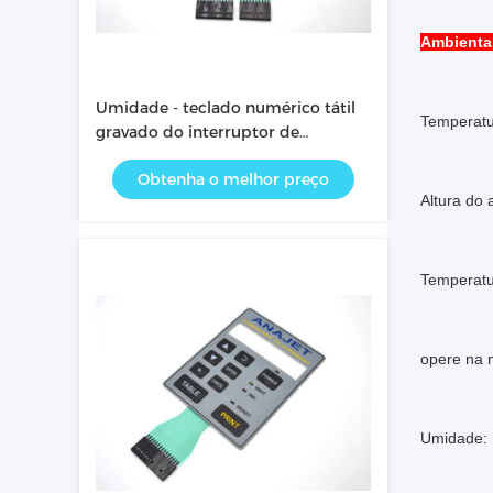
Ambienta
Umidade - teclado numérico tátil
Temperatu
gravado do interruptor de
membrana do diodo emissor de
Obtenha o melhor preço
luz da prova para instrumentos
Altura do
médicos
Temperatur
opere na 
Umidade: