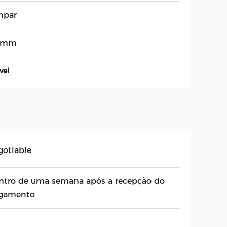
mpar
3mm
vel
gotiable
ntro de uma semana após a recepção do
gamento