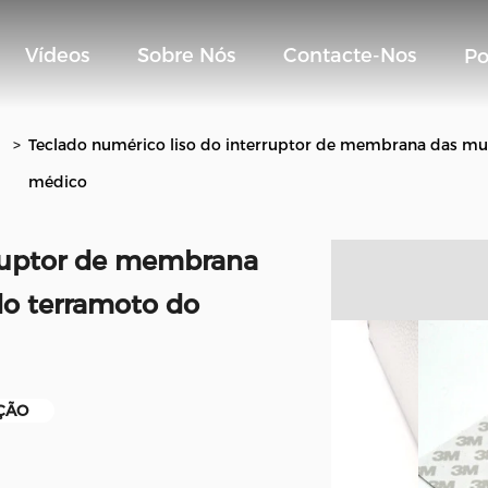
Vídeos
Sobre Nós
Contacte-Nos
Po
>
Teclado numérico liso do interruptor de membrana das mul
médico
rruptor de membrana
do terramoto do
AÇÃO