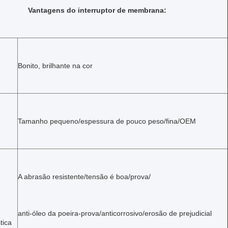
Vantagens do interruptor de membrana:
Bonito, brilhante na cor
Tamanho pequeno/espessura de pouco peso/fina/OEM
A abrasão resistente/tensão é boa/prova/
anti-óleo da poeira-prova/anticorrosivo/erosão de prejudicial
tica