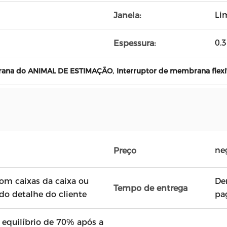
Li
Janela:
0.
Espessura:
,
brana do ANIMAL DE ESTIMAÇÃO
Interruptor de membrana flexí
ne
Preço
com caixas da caixa ou
De
Tempo de entrega
do detalhe do cliente
pa
 equilíbrio de 70% após a