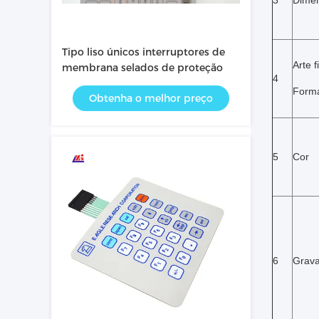
3
Dime
Tipo liso únicos interruptores de
Arte f
membrana selados de proteção
4
Form
Obtenha o melhor preço
5
Cor
6
Grav