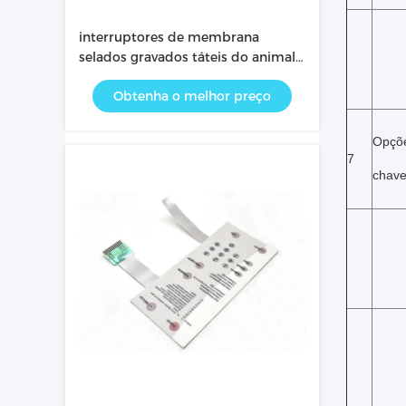
interruptores de membrana
selados gravados táteis do animal
de estimação de 115 * de 130mm
Obtenha o melhor preço
Opçõ
7
chav