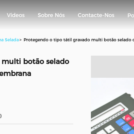
Vídeos
Sobre Nós
Contacte-Nos
Po
na Selada
>
Protegendo o tipo tátil gravado multi botão selado
o multi botão selado
 membrana
)