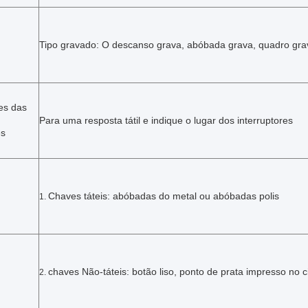
Tipo gravado: O descanso grava, abóbada grava, quadro gra
es das
Para uma resposta tátil e indique o lugar dos interruptores
es
Chaves táteis: abóbadas do metal ou abóbadas polis
1.
chaves Não-táteis: botão liso, ponto de prata impresso no ci
2.