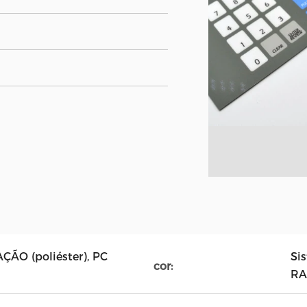
ÃO (poliéster), PC
Si
cor:
RA