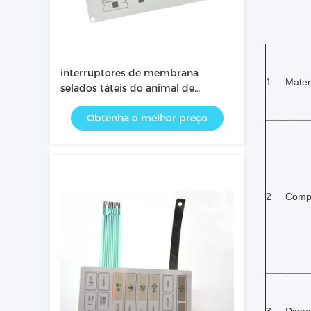
interruptores de membrana
1
Mater
selados táteis do animal de
estimação de 24V 115*130mm
Obtenha o melhor preço
2
Comp