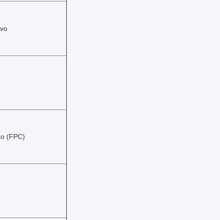
ivo
to (FPC)