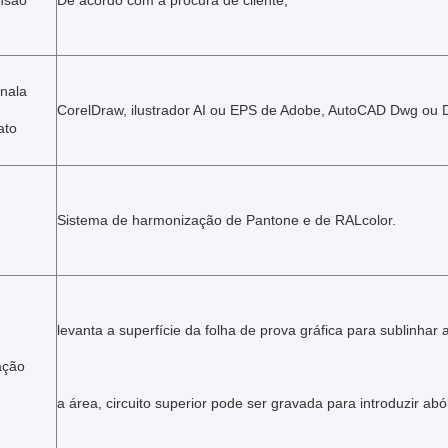
nsão
De acordo com a procura de cliente,
inala
CorelDraw, ilustrador AI ou EPS de Adobe, AutoCAD Dwg ou
ato
Sistema de harmonização de Pantone e de RALcolor.
levanta a superfície da folha de prova gráfica para sublinhar 
ação
a área, circuito superior pode ser gravada para introduzir a