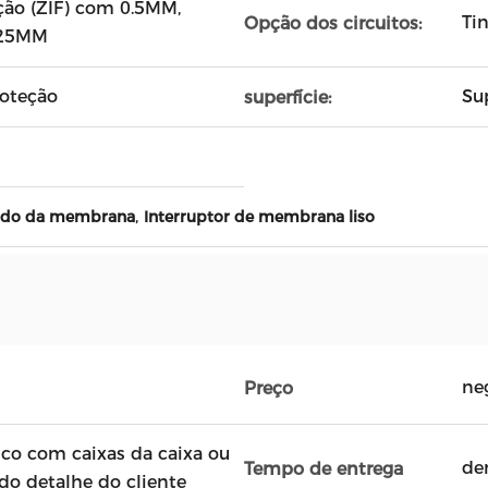
rção (ZIF) com 0.5MM,
Ti
Opção dos circuitos:
.25MM
roteção
Sup
superfície:
,
lado da membrana
Interruptor de membrana liso
ne
Preço
ico com caixas da caixa ou
de
Tempo de entrega
do detalhe do cliente