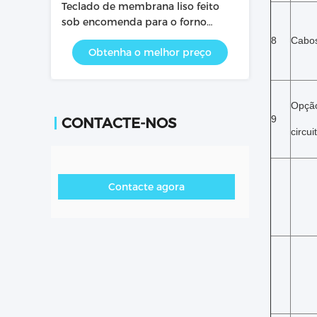
Teclado de membrana liso feito
sob encomenda para o forno
micro-ondas com proteção da
8
Cabo
Obtenha o melhor preço
camada para dentro
Opçã
9
CONTACTE-NOS
circui
Contacte agora