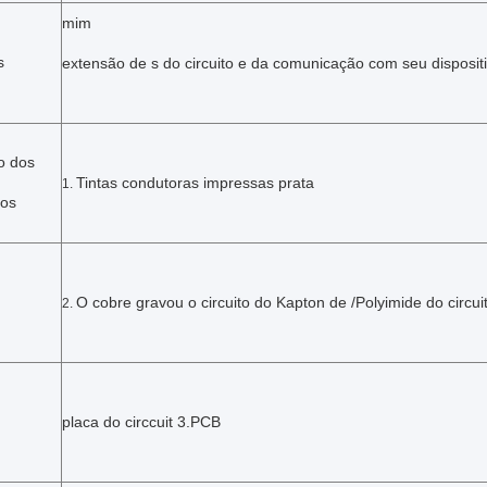
mim
s
extensão de s do circuito e da comunicação com seu disposit
o dos
Tintas condutoras impressas prata
1.
tos
O cobre gravou o circuito do Kapton de /Polyimide do circui
2.
placa do circcuit 3.PCB