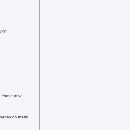
 DXF
a chave ativa
bóbadas do metal